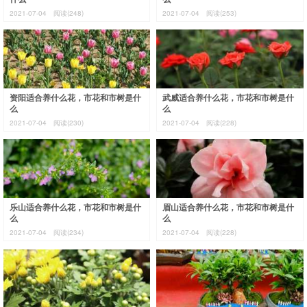
2021-07-04
阅读(248)
2021-07-04
阅读(253)
资阳适合养什么花，市花和市树是什
武威适合养什么花，市花和市树是什
么
么
2021-07-04
阅读(230)
2021-07-04
阅读(228)
乐山适合养什么花，市花和市树是什
眉山适合养什么花，市花和市树是什
么
么
2021-07-04
阅读(234)
2021-07-04
阅读(228)