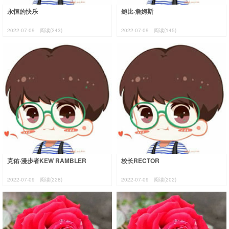
永恒的快乐
鲍比·詹姆斯
2022-07-09
阅读(243)
2022-07-09
阅读(145)
克佑·漫步者KEW RAMBLER
校长RECTOR
2022-07-09
阅读(228)
2022-07-09
阅读(202)