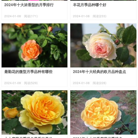
2024年十大浓香型的月季排行
丰花月季品种哪个好
2024-01-08
阅读(171)
2024-01-08
阅读(233)
最勤花的微型月季品种有哪些
2024年十大经典的欧月品种盘点
2024-01-08
阅读(529)
2024-01-08
阅读(228)