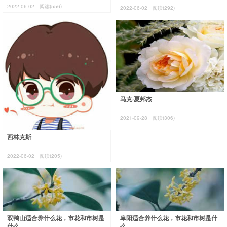
2022-06-02
阅读(556)
2022-06-02
阅读(292)
马克·夏邦杰
2021-09-28
阅读(306)
西林克斯
2022-06-02
阅读(205)
双鸭山适合养什么花，市花和市树是
阜阳适合养什么花，市花和市树是什
什么
么