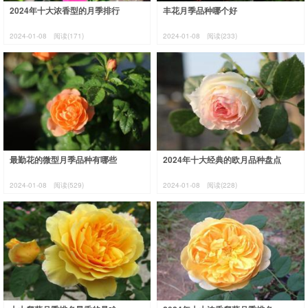
2024年十大浓香型的月季排行
丰花月季品种哪个好
2024-01-08
阅读(171)
2024-01-08
阅读(233)
最勤花的微型月季品种有哪些
2024年十大经典的欧月品种盘点
2024-01-08
阅读(529)
2024-01-08
阅读(228)