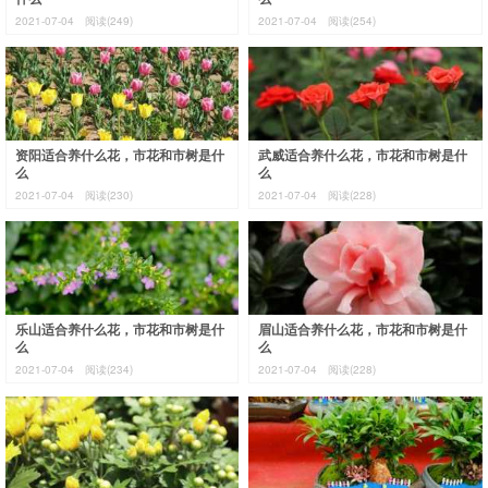
2021-07-04
阅读(249)
2021-07-04
阅读(254)
资阳适合养什么花，市花和市树是什
武威适合养什么花，市花和市树是什
么
么
2021-07-04
阅读(230)
2021-07-04
阅读(228)
乐山适合养什么花，市花和市树是什
眉山适合养什么花，市花和市树是什
么
么
2021-07-04
阅读(234)
2021-07-04
阅读(228)