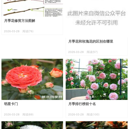
月季花修剪方法图解
2026-03-28
阅读(76)
月季花和玫瑰花的区别在哪里
2026-03-28
阅读(57)
明星卡门
月季排行榜前十名
2026-03-28
阅读(69)
2026-03-28
阅读(100)