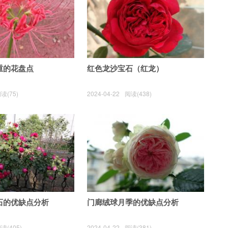
重的花盘点
红色龙沙宝石（红龙）
读(75)
2024-04-22
阅读(438)
石的优缺点分析
门廊绒球月季的优缺点分析
读(405)
2024-04-22
阅读(381)