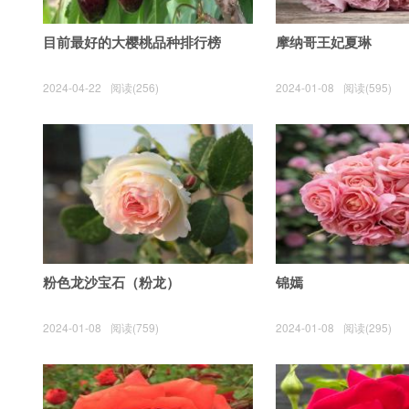
目前最好的大樱桃品种排行榜
摩纳哥王妃夏琳
2024-04-22
阅读(256)
2024-01-08
阅读(595)
粉色龙沙宝石（粉龙）
锦嫣
2024-01-08
阅读(759)
2024-01-08
阅读(295)