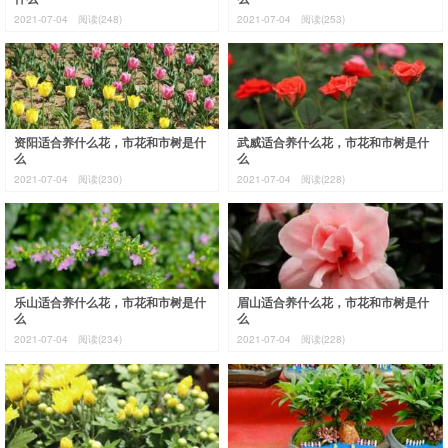
2021-07-04
阅读(248)
2021-07-04
阅读(253)
资阳适合养什么花，市花和市树是什
武威适合养什么花，市花和市树是什
么
么
2021-07-04
阅读(230)
2021-07-04
阅读(228)
乐山适合养什么花，市花和市树是什
眉山适合养什么花，市花和市树是什
么
么
2021-07-04
阅读(234)
2021-07-04
阅读(228)