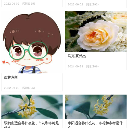
2022-06-02
阅读(555)
2022-06-02
阅读(292)
马克·夏邦杰
2021-09-28
阅读(306)
西林克斯
2022-06-02
阅读(205)
双鸭山适合养什么花，市花和市树是
阜阳适合养什么花，市花和市树是什
什么
么