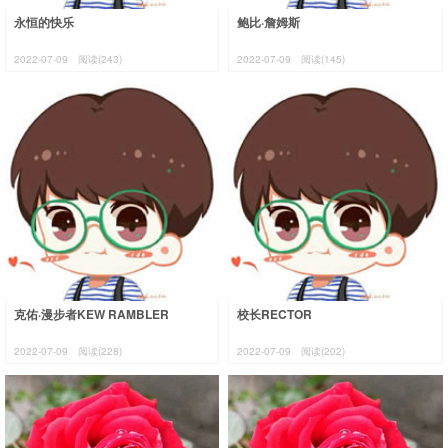
永恒的快乐
鲍比·詹姆斯
2022-07-09
阅读(243)
2022-07-09
阅读(145)
克佑·漫步者KEW RAMBLER
校长RECTOR
2022-07-09
阅读(228)
2022-07-09
阅读(202)