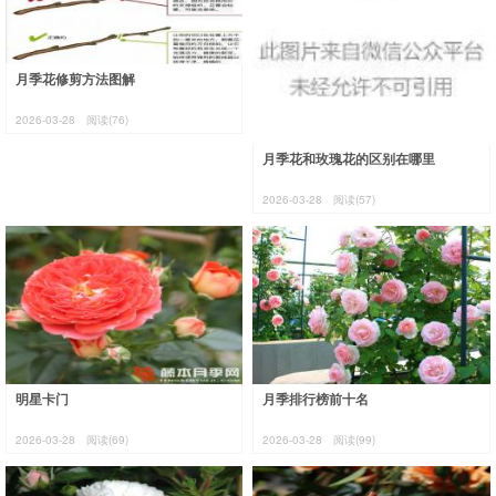
月季花修剪方法图解
2026-03-28
阅读(76)
月季花和玫瑰花的区别在哪里
2026-03-28
阅读(57)
明星卡门
月季排行榜前十名
2026-03-28
阅读(69)
2026-03-28
阅读(99)