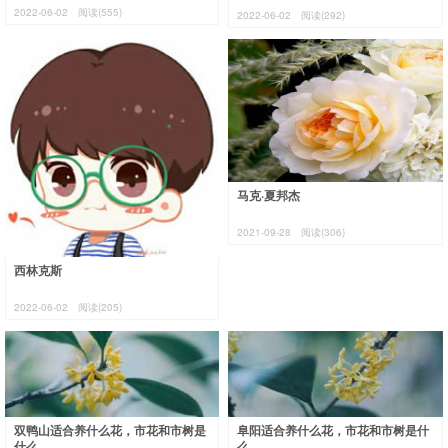
2022-06-02
阅读(555)
2022-06-02
阅读(292)
马克·夏邦杰
2021-09-28
阅读(306)
西林克斯
2022-06-02
阅读(205)
双鸭山适合养什么花，市花和市树是
阜阳适合养什么花，市花和市树是什
什么
么