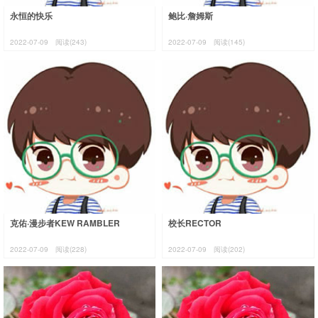
永恒的快乐
鲍比·詹姆斯
2022-07-09
阅读(243)
2022-07-09
阅读(145)
克佑·漫步者KEW RAMBLER
校长RECTOR
2022-07-09
阅读(228)
2022-07-09
阅读(202)