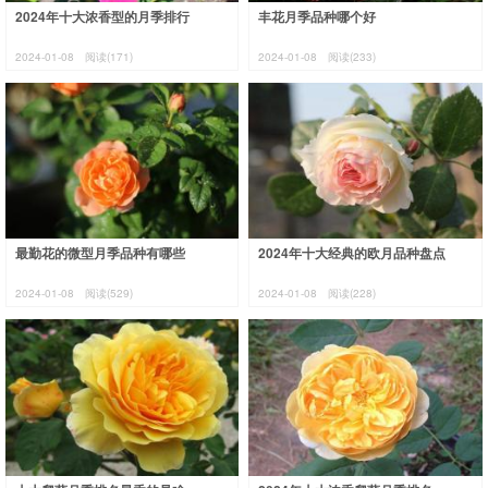
2024年十大浓香型的月季排行
丰花月季品种哪个好
2024-01-08
阅读(171)
2024-01-08
阅读(233)
最勤花的微型月季品种有哪些
2024年十大经典的欧月品种盘点
2024-01-08
阅读(529)
2024-01-08
阅读(228)