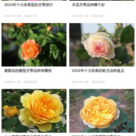
2024年十大浓香型的月季排行
丰花月季品种哪个好
2024-01-08
阅读(170)
2024-01-08
阅读(233)
最勤花的微型月季品种有哪些
2024年十大经典的欧月品种盘点
2024-01-08
阅读(526)
2024-01-08
阅读(228)