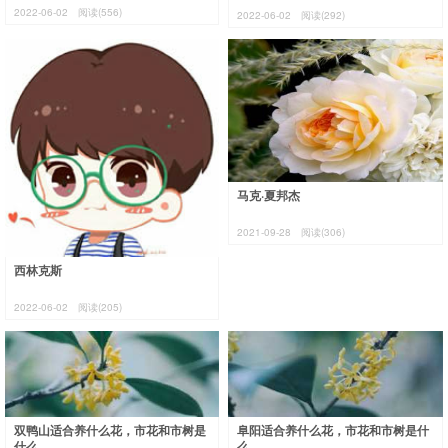
2022-06-02
阅读(556)
2022-06-02
阅读(292)
马克·夏邦杰
2021-09-28
阅读(306)
西林克斯
2022-06-02
阅读(205)
双鸭山适合养什么花，市花和市树是
阜阳适合养什么花，市花和市树是什
什么
么