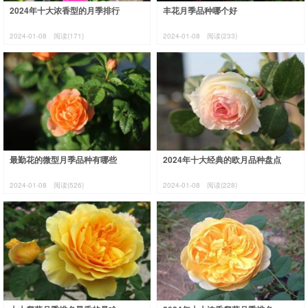
2024年十大浓香型的月季排行
丰花月季品种哪个好
2024-01-08
阅读(171)
2024-01-08
阅读(233)
最勤花的微型月季品种有哪些
2024年十大经典的欧月品种盘点
2024-01-08
阅读(526)
2024-01-08
阅读(228)