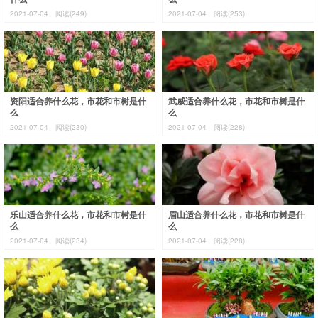
2021-07-04
阅读(249)
2021-07-04
阅读(253)
资阳适合养什么花，市花和市树是什
武威适合养什么花，市花和市树是什
么
么
2021-07-04
阅读(230)
2021-07-04
阅读(228)
乐山适合养什么花，市花和市树是什
眉山适合养什么花，市花和市树是什
么
么
2021-07-04
阅读(234)
2021-07-04
阅读(228)