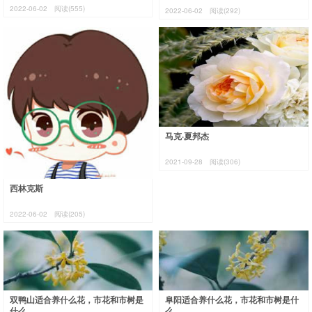
2022-06-02
阅读(555)
2022-06-02
阅读(292)
马克·夏邦杰
2021-09-28
阅读(306)
西林克斯
2022-06-02
阅读(205)
双鸭山适合养什么花，市花和市树是
阜阳适合养什么花，市花和市树是什
什么
么