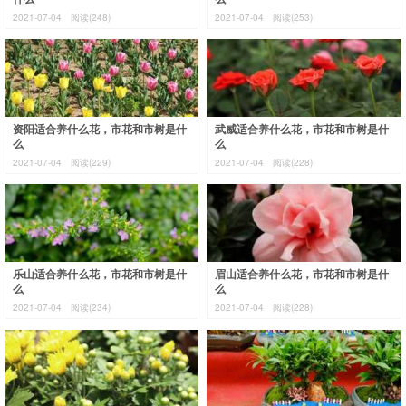
2021-07-04
阅读(248)
2021-07-04
阅读(253)
资阳适合养什么花，市花和市树是什
武威适合养什么花，市花和市树是什
么
么
2021-07-04
阅读(229)
2021-07-04
阅读(228)
乐山适合养什么花，市花和市树是什
眉山适合养什么花，市花和市树是什
么
么
2021-07-04
阅读(234)
2021-07-04
阅读(228)