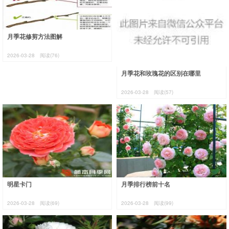
月季花修剪方法图解
2026-03-28
阅读(76)
月季花和玫瑰花的区别在哪里
2026-03-28
阅读(57)
明星卡门
月季排行榜前十名
2026-03-28
阅读(69)
2026-03-28
阅读(99)