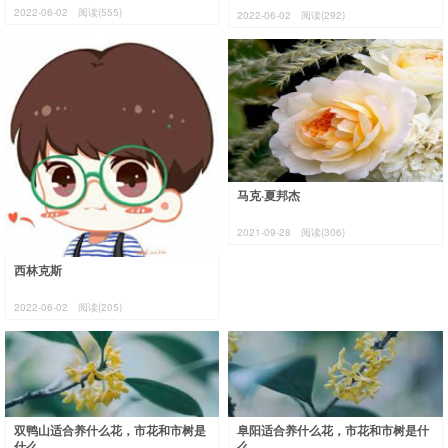
2022-06-02
阅读(555)
2022-06-02
阅读(292)
马克·夏邦杰
2021-09-28
阅读(306)
西林克斯
2022-06-02
阅读(205)
双鸭山适合养什么花，市花和市树是
阜阳适合养什么花，市花和市树是什
什么
么